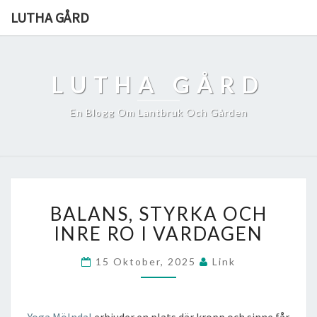
LUTHA GÅRD
LUTHA GÅRD
En Blogg Om Lantbruk Och Gården
BALANS,
BALANS, STYRKA OCH
STYRKA
OCH
INRE RO I VARDAGEN
INRE
RO
15 Oktober, 2025
Link
I
VARDAGEN