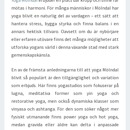
Yoga Mölndal
erbjuder en plats där kropp och sinne får
mötas i harmoni. För många människor i Mölndal har
yoga blivit en naturlig del av vardagen – ett sätt att
hantera stress, bygga styrka och finna balans i en
annars hektisk tillvaro. Oavsett om du är nybörjare
eller erfaren utövare finns det många möjligheter att
utforska yogans värld i denna växande stad med stark
gemenskapskänsla.
En av de främsta anledningarna till att yoga Mölndal
blivit så populärt är den tillgänglighet och variation
som erbjuds. Här finns yogastudios som fokuserar på
lugna, meditativa former som yin yoga och
restorative yoga, men också dynamiska klasser som
vinyasa och ashtanga. För den som söker något mer
fysiskt utmanande finns power yoga och hot yoga,
medan gravida eller äldre kan delta i anpassade